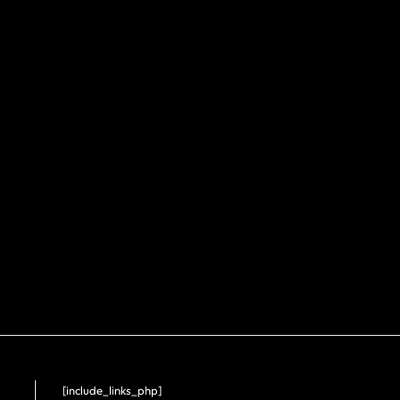
[include_links_php]