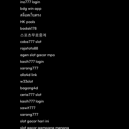
ino777 login
bdg win app
สล็อตเว็บตรง
HK pools
badak178
스포츠무료중계
coba777 slot
rajatoto88
agen slot gacor mpo
kasih777 login
sarang777
ollo4d link
w33slot
bagong4d
ceria777 slot
kasih777 login
sawit777
sarang777
slot gacor hari ini
slot gacor gampang menang