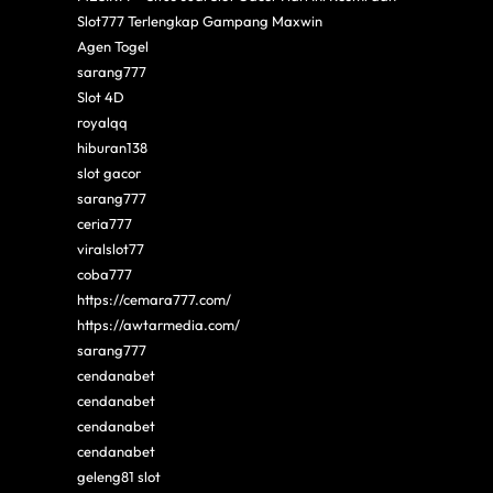
Slot777 Terlengkap Gampang Maxwin
Agen Togel
sarang777
Slot 4D
royalqq
hiburan138
slot gacor
sarang777
ceria777
viralslot77
coba777
https://cemara777.com/
https://awtarmedia.com/
sarang777
cendanabet
cendanabet
cendanabet
cendanabet
geleng81 slot