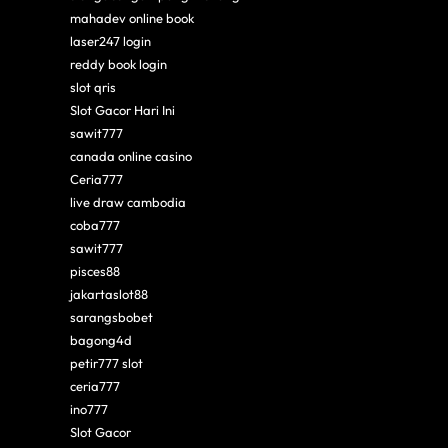
mahadev online book
laser247 login
reddy book login
slot qris
Slot Gacor Hari Ini
sawit777
canada online casino
Ceria777
live draw cambodia
coba777
sawit777
pisces88
jakartaslot88
sarangsbobet
bagong4d
petir777 slot
ceria777
ino777
Slot Gacor