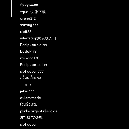
fangwin88
wps中文版下载
arena212
sarang777
cipit88
whatsapp網頁版入口
Penipuan sialan
badak178
musang178
Penipuan sialan
slot gacor 777
สล็อตเว็บตรง
บาคาร่า
jelas777
axiom trade
เว็บซื้อหวย
plinko argent réel avis
SITUS TOGEL
slot gacor