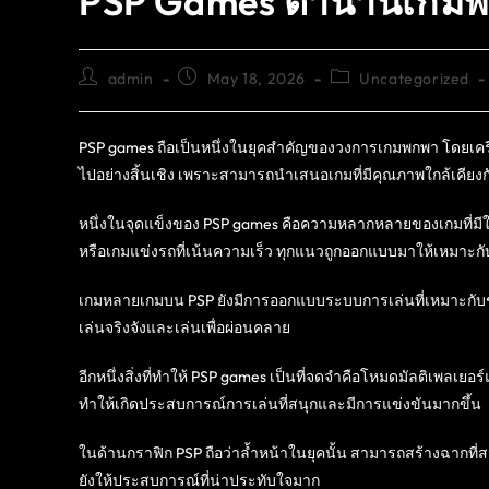
PSP Games ตำนานเกมพกพ
admin
May 18, 2026
Uncategorized
PSP games ถือเป็นหนึ่งในยุคสำคัญของวงการเกมพกพา โดยเครื่อง
ไปอย่างสิ้นเชิง เพราะสามารถนำเสนอเกมที่มีคุณภาพใกล้เคีย
หนึ่งในจุดแข็งของ PSP games คือความหลากหลายของเกมที่มีใ
หรือเกมแข่งรถที่เน้นความเร็ว ทุกแนวถูกออกแบบมาให้เหมาะกั
เกมหลายเกมบน PSP ยังมีการออกแบบระบบการเล่นที่เหมาะกับช่วง
เล่นจริงจังและเล่นเพื่อผ่อนคลาย
อีกหนึ่งสิ่งที่ทำให้ PSP games เป็นที่จดจำคือโหมดมัลติเพลเยอร์
ทำให้เกิดประสบการณ์การเล่นที่สนุกและมีการแข่งขันมากขึ้น
ในด้านกราฟิก PSP ถือว่าล้ำหน้าในยุคนั้น สามารถสร้างฉากที
ยังให้ประสบการณ์ที่น่าประทับใจมาก