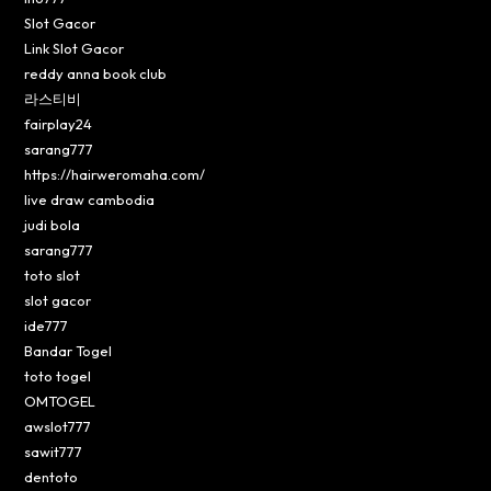
Slot Gacor
Link Slot Gacor
reddy anna book club
라스티비
fairplay24
sarang777
https://hairweromaha.com/
live draw cambodia
judi bola
sarang777
toto slot
slot gacor
ide777
Bandar Togel
toto togel
OMTOGEL
awslot777
sawit777
dentoto