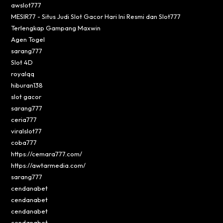
awslot777
MESIR77 - Situs Judi Slot Gacor Hari Ini Resmi dan Slot777
Terlengkap Gampang Maxwin
Agen Togel
sarang777
Slot 4D
royalqq
hiburan138
slot gacor
sarang777
ceria777
viralslot77
coba777
https://cemara777.com/
https://awtarmedia.com/
sarang777
cendanabet
cendanabet
cendanabet
cendanabet