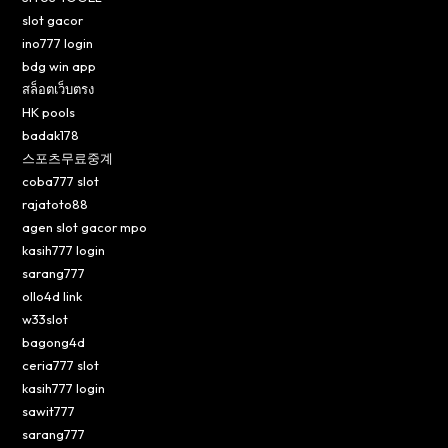
slot gacor
ino777 login
bdg win app
สล็อตเว็บตรง
HK pools
badak178
스포츠무료중계
coba777 slot
rajatoto88
agen slot gacor mpo
kasih777 login
sarang777
ollo4d link
w33slot
bagong4d
ceria777 slot
kasih777 login
sawit777
sarang777