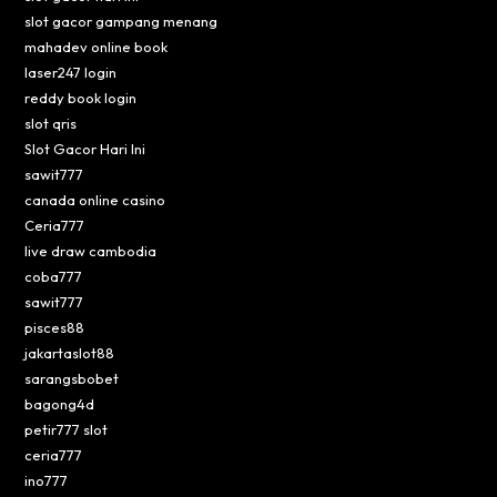
slot gacor gampang menang
mahadev online book
laser247 login
reddy book login
slot qris
Slot Gacor Hari Ini
sawit777
canada online casino
Ceria777
live draw cambodia
coba777
sawit777
pisces88
jakartaslot88
sarangsbobet
bagong4d
petir777 slot
ceria777
ino777