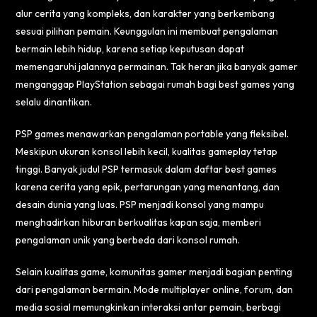
alur cerita yang kompleks, dan karakter yang berkembang
sesuai pilihan pemain. Keunggulan ini membuat pengalaman
bermain lebih hidup, karena setiap keputusan dapat
memengaruhi jalannya permainan. Tak heran jika banyak gamer
menganggap PlayStation sebagai rumah bagi best games yang
selalu dinantikan.
PSP games menawarkan pengalaman portable yang fleksibel.
Meskipun ukuran konsol lebih kecil, kualitas gameplay tetap
tinggi. Banyak judul PSP termasuk dalam daftar best games
karena cerita yang epik, pertarungan yang menantang, dan
desain dunia yang luas. PSP menjadi konsol yang mampu
menghadirkan hiburan berkualitas kapan saja, memberi
pengalaman unik yang berbeda dari konsol rumah.
Selain kualitas game, komunitas gamer menjadi bagian penting
dari pengalaman bermain. Mode multiplayer online, forum, dan
media sosial memungkinkan interaksi antar pemain, berbagi