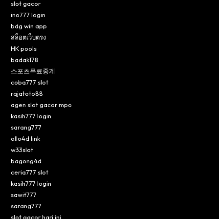
slot gacor
ino777 login
bdg win app
สล็อตเว็บตรง
HK pools
badak178
스포츠무료중계
coba777 slot
rajatoto88
agen slot gacor mpo
kasih777 login
sarang777
ollo4d link
w33slot
bagong4d
ceria777 slot
kasih777 login
sawit777
sarang777
slot gacor hari ini