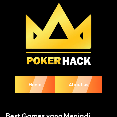
Home
About us
Best Games yang Menjadi