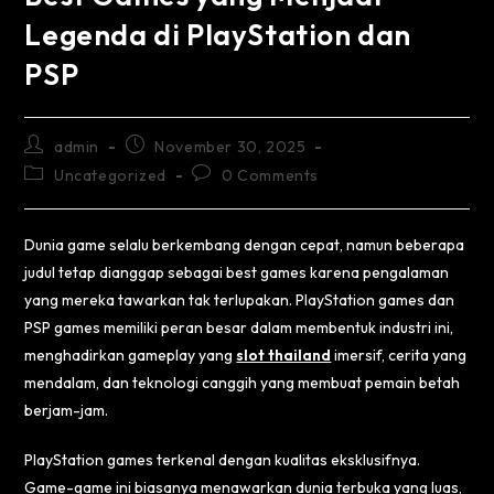
Legenda di PlayStation dan
PSP
admin
November 30, 2025
Uncategorized
0 Comments
Dunia game selalu berkembang dengan cepat, namun beberapa
judul tetap dianggap sebagai best games karena pengalaman
yang mereka tawarkan tak terlupakan. PlayStation games dan
PSP games memiliki peran besar dalam membentuk industri ini,
menghadirkan gameplay yang
slot thailand
imersif, cerita yang
mendalam, dan teknologi canggih yang membuat pemain betah
berjam-jam.
PlayStation games terkenal dengan kualitas eksklusifnya.
Game-game ini biasanya menawarkan dunia terbuka yang luas,