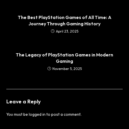
The Best PlayStation Games of All Time: A
Journey Through Gaming History
April 23, 2025
The Legacy of PlayStation Games in Modern
Gaming
November 5, 2025
Leave a Reply
You must be
logged in
to post a comment.