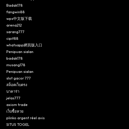
Badak178
fangwin88
wps中文版下载
arena212
sarang777
cipit88
whatsapp網頁版入口
Penipuan sialan
badak178
musang178
Penipuan sialan
slot gacor 777
สล็อตเว็บตรง
บาคาร่า
jelas777
axiom trade
เว็บซื้อหวย
plinko argent réel avis
SITUS TOGEL