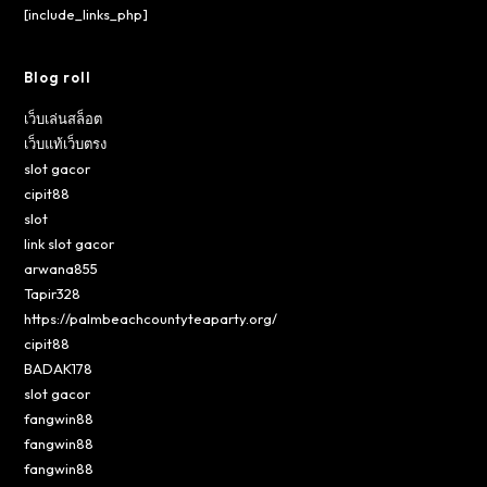
[include_links_php]
Blog roll
เว็บเล่นสล็อต
เว็บแท้เว็บตรง
slot gacor
cipit88
slot
link slot gacor
arwana855
Tapir328
https://palmbeachcountyteaparty.org/
cipit88
BADAK178
slot gacor
fangwin88
fangwin88
fangwin88