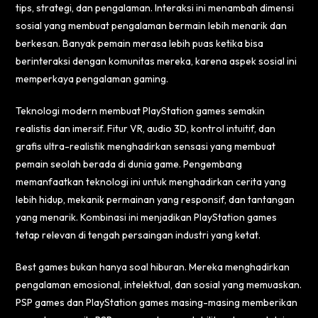
tips, strategi, dan pengalaman. Interaksi ini menambah dimensi
sosial yang membuat pengalaman bermain lebih menarik dan
berkesan. Banyak pemain merasa lebih puas ketika bisa
berinteraksi dengan komunitas mereka, karena aspek sosial ini
memperkaya pengalaman gaming.
Teknologi modern membuat PlayStation games semakin
realistis dan imersif. Fitur VR, audio 3D, kontrol intuitif, dan
grafis ultra-realistik menghadirkan sensasi yang membuat
pemain seolah berada di dunia game. Pengembang
memanfaatkan teknologi ini untuk menghadirkan cerita yang
lebih hidup, mekanik permainan yang responsif, dan tantangan
yang menarik. Kombinasi ini menjadikan PlayStation games
tetap relevan di tengah persaingan industri yang ketat.
Best games bukan hanya soal hiburan. Mereka menghadirkan
pengalaman emosional, intelektual, dan sosial yang memuaskan.
PSP games dan PlayStation games masing-masing memberikan